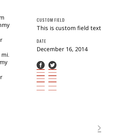
am
CUSTOM FIELD
ummy
This is custom field text
r
DATE
December 16, 2014
 mi.
mmy
r